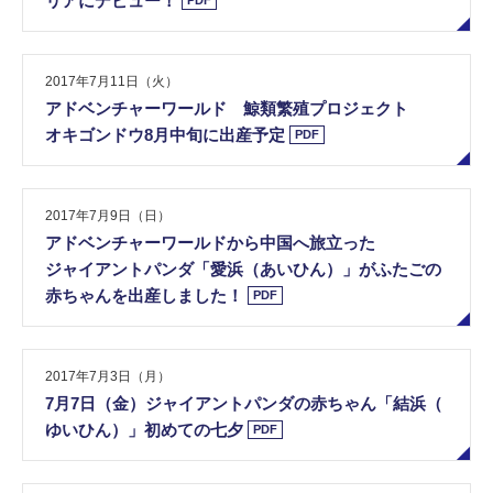
リ​ア​に​デ​ビ​ュ​ー​！
PDF
2017年7月11日（火）
ア​ド​ベ​ン​チ​ャ​ー​ワ​ー​ル​ド​ ​鯨​類​繁​殖​プ​ロ​ジ​ェ​ク​ト
​オ​キ​ゴ​ン​ド​ウ​8​月​中​旬​に​出​産​予​定
PDF
2017年7月9日（日）
ア​ド​ベ​ン​チ​ャ​ー​ワ​ー​ル​ド​か​ら​中​国​へ​旅​立​っ​た
​ジ​ャ​イ​ア​ン​ト​パ​ン​ダ​「​愛​浜​（​あ​い​ひ​ん​）​」​が​ふ​た​ご​の​
赤​ち​ゃ​ん​を​出​産​し​ま​し​た​！
PDF
2017年7月3日（月）
7​月​7​日​（​金​）​ジ​ャ​イ​ア​ン​ト​パ​ン​ダ​の​赤​ち​ゃ​ん​「​結​浜​（​
ゆ​い​ひ​ん​）​」​初​め​て​の​七​夕
PDF