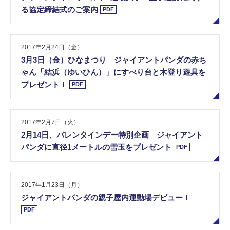
る​協​定​締​結​式​の​ご​案​内
PDF
2017年2月24日（金）
3​月​3​日​（​金​）​ひ​な​ま​つ​り​ ​ジ​ャ​イ​ア​ン​ト​パ​ン​ダ​の​赤​ち​
ゃ​ん​「​結​浜​（​ゆ​い​ひ​ん​）​」​に​す​べ​り​台​と​木​登​り​遊​具​を​
プ​レ​ゼ​ン​ト​！
PDF
2017年2月7日（火）
2​月​1​4​日​、​バ​レ​ン​タ​イ​ン​デ​ー​特​別​企​画​ ​ジ​ャ​イ​ア​ン​ト​
パ​ン​ダ​に​直​径​1​メ​ー​ト​ル​の​雪​玉​を​プ​レ​ゼ​ン​ト
PDF
2017年1月23日（月）
ジ​ャ​イ​ア​ン​ト​パ​ン​ダ​の​親​子​屋​内​運​動​場​デ​ビ​ュ​ー​！
PDF