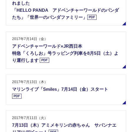
れました
「HELLO PANDA アドベンチャーワールドのパンダ
たち」「世界一のパンダファミリー」
PDF
2017年7月14日（金）
ア​ド​ベ​ン​チ​ャ​ー​ワ​ー​ル​ド​×​J​R​西​日​本
特​急​「​く​ろ​し​お​」​号​ラ​ッ​ピ​ン​グ​列​車​を​8​月​5​日​（​土​）​よ​
り​運​行​し​ま​す
PDF
2017年7月13日（木）
マ​リ​ン​ラ​イ​ブ​「​S​m​i​l​e​s​」​7​月​1​4​日​（​金​）​ス​タ​ー​ト
PDF
2017年7月11日（火）
7​月​1​3​日​（​木​）​ア​ミ​メ​キ​リ​ン​の​赤​ち​ゃ​ん​ ​サ​バ​ン​ナ​エ​