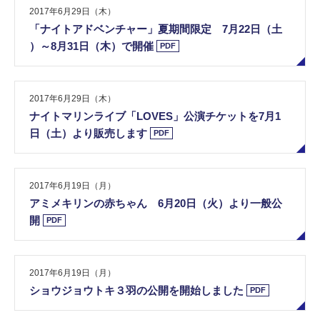
2017年6月29日（木）
「​ナ​イ​ト​ア​ド​ベ​ン​チ​ャ​ー​」​夏​期​間​限​定​ ​7​月​2​2​日​（​土​
）​～​8​月​3​1​日​（​木​）​で​開​催
PDF
2017年6月29日（木）
ナ​イ​ト​マ​リ​ン​ラ​イ​ブ​「​L​O​V​E​S​」​公​演​チ​ケ​ッ​ト​を​7​月​1​
日​（​土​）​よ​り​販​売​し​ま​す
PDF
2017年6月19日（月）
ア​ミ​メ​キ​リ​ン​の​赤​ち​ゃ​ん​ ​6​月​2​0​日​（​火​）​よ​り​一​般​公​
開
PDF
2017年6月19日（月）
シ​ョ​ウ​ジ​ョ​ウ​ト​キ​３​羽​の​公​開​を​開​始​し​ま​し​た
PDF