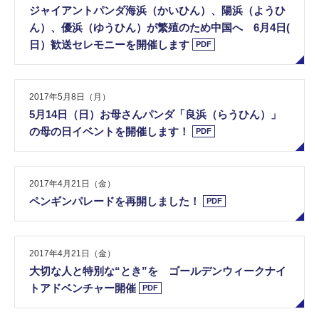
ジ​ャ​イ​ア​ン​ト​パ​ン​ダ​海​浜​（​か​い​ひ​ん​）​、​陽​浜​（​よ​う​ひ​
ん​）​、​優​浜​（​ゆ​う​ひ​ん​）​が​繁​殖​の​た​め​中​国​へ​ ​6​月​4​日​(​
日​）​歓​送​セ​レ​モ​ニ​ー​を​開​催​し​ま​す
PDF
2017年5月8日（月）
5​月​1​4​日​（​日​）​お​母​さ​ん​パ​ン​ダ​「​良​浜​（​ら​う​ひ​ん​）​」​
の​母​の​日​イ​ベ​ン​ト​を​開​催​し​ま​す​！
PDF
2017年4月21日（金）
ペ​ン​ギ​ン​パ​レ​ー​ド​を​再​開​し​ま​し​た​！
PDF
2017年4月21日（金）
大​切​な​人​と​特​別​な​“​と​き​”​を​ ​ゴ​ー​ル​デ​ン​ウ​ィ​ー​ク​ナ​イ​
ト​ア​ド​ベ​ン​チ​ャ​ー​開​催
PDF