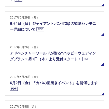
2017年5月29日（月）
6​月​4​日​（​日​）​ジ​ャ​イ​ア​ン​ト​パ​ン​ダ​3​頭​の​歓​送​セ​レ​モ​ニ​
ー​詳​細​に​つ​い​て
PDF
2017年5月26日（金）
ア​ド​ベ​ン​チ​ャ​ー​ワ​ー​ル​ド​が​贈​る​“​ハ​ッ​ピ​ー​ウ​ェ​デ​ィ​ン​
グ​プ​ラ​ン​”​6​月​1​日​（​木​）​よ​り​受​付​ス​タ​ー​ト​！
PDF
2017年5月26日（金）
6​月​2​日​（​金​）​「​カ​バ​の​歯​磨​き​イ​ベ​ン​ト​」​を​開​催​し​ま​す
PDF
2017年5月8日（月）