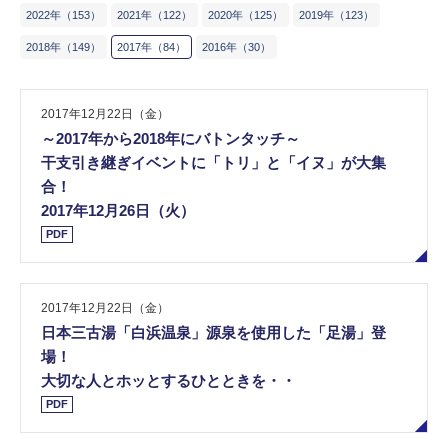
2​0​2​2​年​（153）
2​0​2​1​年​（122）
2​0​2​0​年​（125）
2​0​1​9​年​（123）
2​0​1​8​年​（149）
2​0​1​7​年​​（​84​）
2​0​1​6​年​（30​）
2017年12月22日（金）
～2017年から2018年にバトンタッチ～
干支引き継ぎイベントに「トリ」と「イヌ」が大集
合！
2017年12月26日（火）
PDF
2017年12月22日（金）
日本三古湯「白浜温泉」源泉を使用した「足湯」登
場！
大切な人とホッとするひとときを・・
PDF