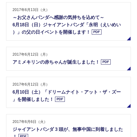
2017年6月13日（火）
～​お​父​さ​ん​パ​ン​ダ​へ​感​謝​の​気​持​ち​を​込​め​て​～
​6​月​1​8​日​（​日​）​ジ​ャ​イ​ア​ン​ト​パ​ン​ダ​「​永​明​（​え​い​め​い​
）​」​の​父​の​日​イ​ベ​ン​ト​を​開​催​し​ま​す​！
PDF
2017年6月12日（月）
ア​ミ​メ​キ​リ​ン​の​赤​ち​ゃ​ん​が​誕​生​し​ま​し​た​！
PDF
2017年6月12日（月）
6​月​1​0​日​（​土​）​「​ド​リ​ー​ム​ナ​イ​ト​・​ア​ッ​ト​・​ザ​・​ズ​ー​
」​を​開​催​し​ま​し​た​！
PDF
2017年6月6日（火）
ジ​ャ​イ​ア​ン​ト​パ​ン​ダ​ ​3​ ​頭​が​、​無​事​中​国​に​到​着​し​ま​し​た​
！
PDF