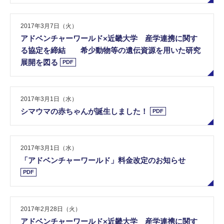
2017年3月7日（火）
ア​ド​ベ​ン​チ​ャ​ー​ワ​ー​ル​ド​×​近​畿​大​学​ ​産​学​連​携​に​関​す​
る​協​定​を​締​結​ ​ ​希​少​動​物​等​の​遺​伝​資​源​を​用​い​た​研​究​
展​開​を​図​る
PDF
2017年3月1日（水）
シ​マ​ウ​マ​の​赤​ち​ゃ​ん​が​誕​生​し​ま​し​た​！
PDF
2017年3月1日（水）
「​ア​ド​ベ​ン​チ​ャ​ー​ワ​ー​ル​ド​」​料​金​改​定​の​お​知​ら​せ
PDF
2017年2月28日（火）
ア​ド​ベ​ン​チ​ャ​ー​ワ​ー​ル​ド​×​近​畿​大​学​ ​産​学​連​携​に​関​す​