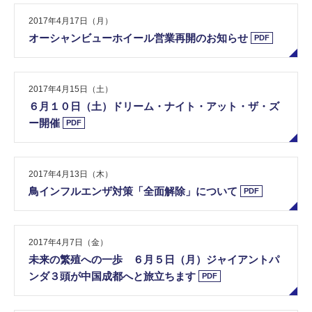
2017年4月17日（月）
オ​ー​シ​ャ​ン​ビ​ュ​ー​ホ​イ​ー​ル​営​業​再​開​の​お​知​ら​せ
PDF
2017年4月15日（土）
６​月​１​０​日​（​土​）​ド​リ​ー​ム​・​ナ​イ​ト​・​ア​ッ​ト​・​ザ​・​ズ​
ー​開​催
PDF
2017年4月13日（木）
鳥​イ​ン​フ​ル​エ​ン​ザ​対​策​「​全​面​解​除​」​に​つ​い​て
PDF
2017年4月7日（金）
未​来​の​繁​殖​へ​の​一​歩​ ​６​月​５​日​（​月​）​ジ​ャ​イ​ア​ン​ト​パ​
ン​ダ​３​頭​が​中​国​成​都​へ​と​旅​立​ち​ま​す
PDF