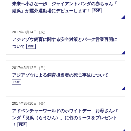
未​来​へ​小​さ​な​一​歩​ ​ジ​ャ​イ​ア​ン​ト​パ​ン​ダ​の​赤​ち​ゃ​ん​「​
結​浜​」​が​屋​外​運​動​場​に​デ​ビ​ュ​ー​し​ま​す​！
PDF
2017年3月14日（火）
ア​ジ​ア​ゾ​ウ​飼​育​に​関​す​る​安​全​対​策​と​パ​ー​ク​営​業​再​開​に​
つ​い​て
PDF
2017年3月12日（日）
ア​ジ​ア​ゾ​ウ​に​よ​る​飼​育​担​当​者​の​死​亡​事​故​に​つ​い​て
PDF
2017年3月10日（金）
ア​ド​ベ​ン​チ​ャ​ー​ワ​ー​ル​ド​の​ホ​ワ​イ​ト​デ​ー​ ​お​母​さ​ん​パ​
ン​ダ​「​良​浜​（​ら​う​ひ​ん​）​」​に​竹​の​リ​ー​ス​を​プ​レ​ゼ​ン​ト​
！
PDF