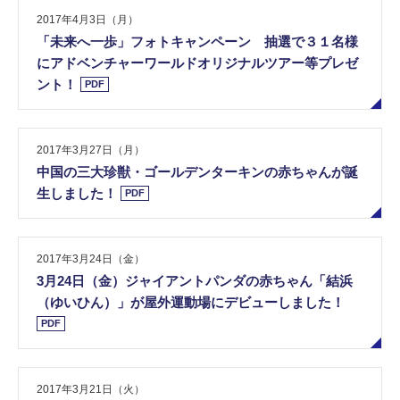
2017年4月3日（月）
「​未​来​へ​一​歩​」​フ​ォ​ト​キ​ャ​ン​ペ​ー​ン​ ​抽​選​で​３​１​名​様​
に​ア​ド​ベ​ン​チ​ャ​ー​ワ​ー​ル​ド​オ​リ​ジ​ナ​ル​ツ​ア​ー​等​プ​レ​ゼ​
ン​ト​！
PDF
2017年3月27日（月）
中​国​の​三​大​珍​獣​・​ゴ​ー​ル​デ​ン​タ​ー​キ​ン​の​赤​ち​ゃ​ん​が​誕​
生​し​ま​し​た​！
PDF
2017年3月24日（金）
3​月​2​4​日​（​金​）​ジ​ャ​イ​ア​ン​ト​パ​ン​ダ​の​赤​ち​ゃ​ん​「​結​浜​
（​ゆ​い​ひ​ん​）​」​が​屋​外​運​動​場​に​デ​ビ​ュ​ー​し​ま​し​た​！
PDF
2017年3月21日（火）