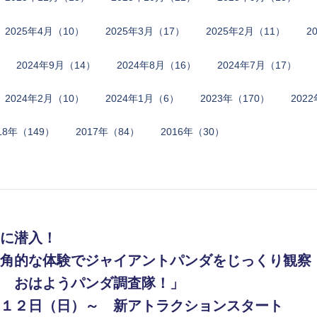
2​0​2​5​年​4月​（10）
2​0​2​5​年​3月​（17）
2​0​2​5​年​2月​（11）
2​
2​0​2​4​年​9月​（14）
2​0​2​4​年​8月​（16）
2​0​2​4​年​7月​（17）
2​0​2​4年​2月​（10）
2​0​2​4年​1月​（6）
2​0​2​3​年​（170）
2​0​2
​1​8​年​（149）
2​0​1​7​年​（84​）
2​0​1​6​年​（30​）
に潜入！
角的な体験でジャイアントパンダをじっくり観察
 おはようパンダ調査隊！」
１２日（日）～ 新アトラクションスタート