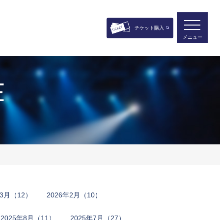
チケット購入
メニュー
E
6​年3月​（12）
2​0​2​6​年2月​（10）
2​0​2​5​年8​月​（11）
2​0​2​5​年​7月​（27）