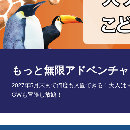
新生マリンライブ「Always
名曲『Always Together』のメロディと