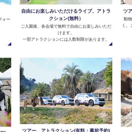
自由にお楽しみいただけるライブ、アトラ
ツア
クション(無料）
動物
フォー
く。
ご入園後、各会場で無料で自由にお楽しみいただ
けます。
一部アトラクションには人数制限があります。
ツアー、アトラクション(有料：事前予約)
順)
より近くで動物たちとふれあい、特別な体験をお
り深
お子