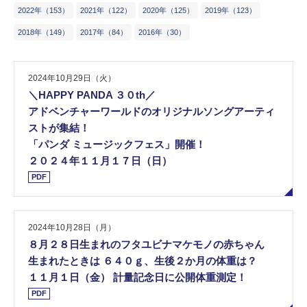
2​0​2​2​年​（153）
2​0​2​1​年​（122）
2​0​2​0​年​（125）
2​0​1​9​年​（123）
2​0​1​8​年​（149）
2​0​1​7​年​（84​）
2​0​1​6​年​（30​）
2024年10月29日（火）
＼HAPPY PANDA ３０th／
アドベンチャーワールドのオリジナルソングアーティ
ストが集結！
「パンダ ミュージックフェス」開催！
２０２４年１１月１７日（日）
PDF
2024年10月28日（月）
８月２８日生まれのフタユビナマケモノの赤ちゃん
生まれたときは ６４０ｇ、生後２か月の体重は？
１１月１日（金） 計量記念日に公開体重測定！
PDF