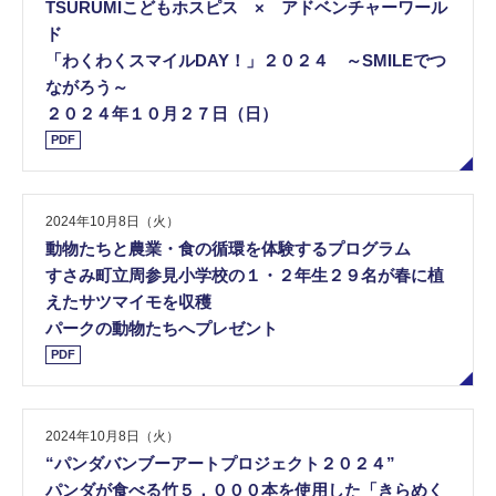
TSURUMIこどもホスピス × アドベンチャーワール
ド
「わくわくスマイルDAY！」２０２４ ～SMILEでつ
ながろう～
２０２４年１０月２７日（日）
PDF
2024年10月8日（火）
動物たちと農業・食の循環を体験するプログラム
すさみ町立周参見⼩学校の１・２年生２９名が春に植
えたサツマイモを収穫
パークの動物たちへプレゼント
PDF
2024年10月8日（火）
“パンダバンブーアートプロジェクト２０２４”
パンダが食べる竹５，０００本を使用した「きらめく