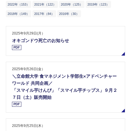
2​0​2​2​年​（153）
2​0​2​1​年​（122）
2​0​2​0​年​（125）
2​0​1​9​年​（123）
2​0​1​8​年​（149）
2​0​1​7​年​（84​）
2​0​1​6​年​（30​）
2025年9月29日(月）
オキゴンドウ死亡のお知らせ
PDF
2025年9月26日(金）
＼立命館大学 食マネジメント学部生×アドベンチャー
ワールド 共同企画／
「スマイル芋けんぴ」「スマイル芋チップス」９月２
７日（土）販売開始
PDF
2025年9月25日(木）