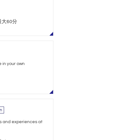
最大60分
 in your own
n
s and experiences at