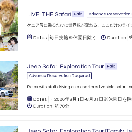
LIVE! THE Safari
Paid
Advance Reservation
​ケニア号に乗るたびに世界観が変わる、ここだけのライ
Dates
毎日実施※休園日除く
Duration
Jeep Safari Exploration Tour
Paid
Advance Reservation Required
Relax with staff driving on a chartered vehicle safari tou
Dates
・2026年8月1日-8月31日※休園日を
Duration
約70分
Jeep Safari Exploration Tour [Family Je