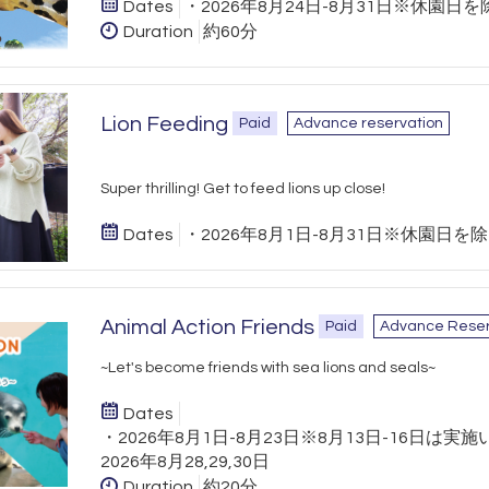
Dates
・2026年8月24日-8月31日※休園日を
Duration
約60分
Lion Feeding
Paid
Advance reservation
Super thrilling! Get to feed lions up close!
Dates
・2026年8月1日-8月31日※休園日を
Animal Action Friends
Paid
Advance Reser
~Let's become friends with sea lions and seals~
Dates
・2026年8月1日-8月23日※8月13日-16日は
2026年8月28,29,30日
Duration
約20分