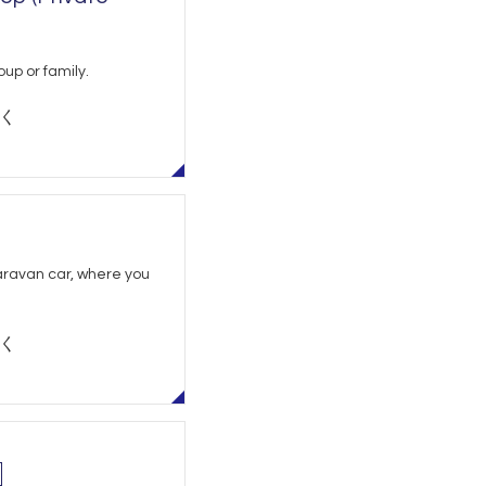
up or family.
除く
Caravan car, where you
除く