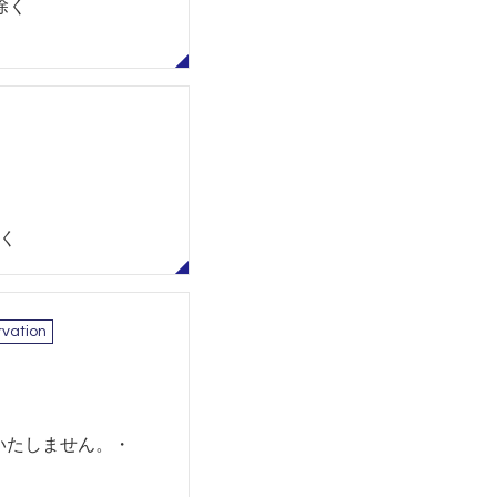
除く
除く
vation
実施いたしません。・