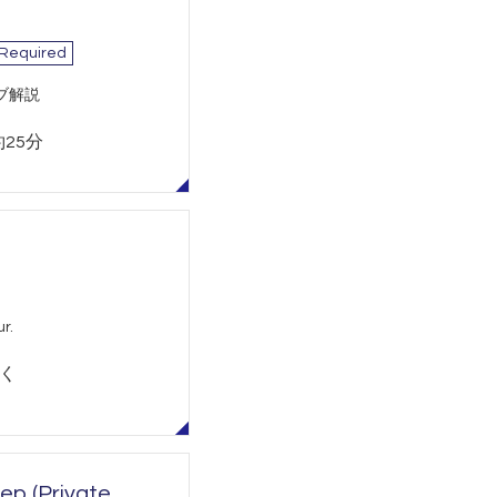
 Required
ブ解説
約25分
r.
除く
ep (Private