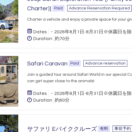
Charter)]
Paid
Advance Reservation Required
Charter a vehicle and enjoy a private space for your gro
Dates
・2026年8月1日-8月31日※休園日を
Duration
約70分
Safari Caravan
Paid
Advance reservation
Join a guided tour around Safari World in our special 
can get super close to the animals!
Dates
・2026年8月1日-8月31日※休園日を
Duration
約60分
サファリ Eバイククルーズ
有料
事前予約