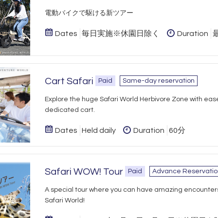
​電動バイクで駆ける新ツアー
Dates
毎日実施※休園日除く
Duration
Cart Safari
Paid
Same-day reservation
Explore the huge Safari World Herbivore Zone with ease
dedicated cart.
Dates
Held daily
Duration
60分
Safari WOW! Tour
Paid
Advance Reservatio
A special tour where you can have amazing encounter
Safari World!