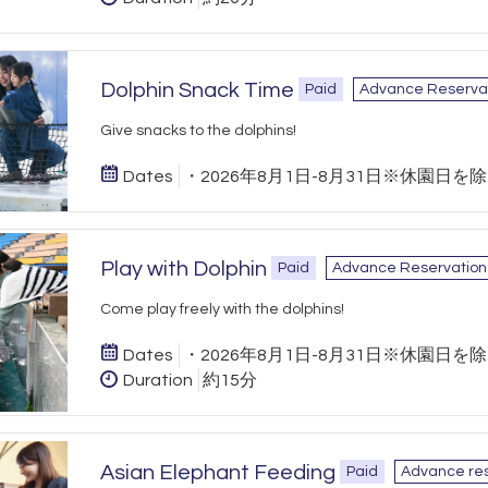
Dolphin Snack Time
Paid
Advance Reserva
Give snacks to the dolphins!
Dates
・2026年8月1日-8月31日※休園日を
Play with Dolphin
Paid
Advance Reservation
Come play freely with the dolphins!
Dates
・2026年8月1日-8月31日※休園日を
Duration
約15分
Asian Elephant Feeding
Paid
Advance res