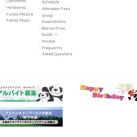
Carnivores
Schedule
Herbivores
Admission Fees
Fureai Plaza &
Group
Family Plaza
Reservations
Barrier-Free
Guide
Access
Frequently
Asked Questions