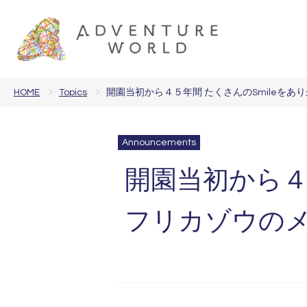
HOME
Topics
開園当初から４５年間 たくさんのSmileを
Announcements
開園当初から４５
フリカゾウの