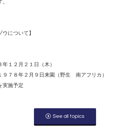
す。
ゾウについて】
３年１２月２１日（木）
１９７８年２月９日来園（野生 南アフリカ）
を実施予定
See all topics