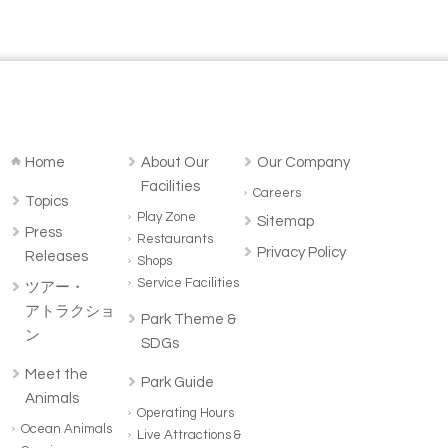
Home
About Our
Our Company
Facilities
Careers
Topics
Play Zone
Sitemap
Press
Restaurants
Privacy Policy
Releases
Shops
Service Facilities
ツアー・
アトラクショ
Park Theme &
ン
SDGs
Meet the
Park Guide
Animals
Operating Hours
Ocean Animals
Live Attractions &