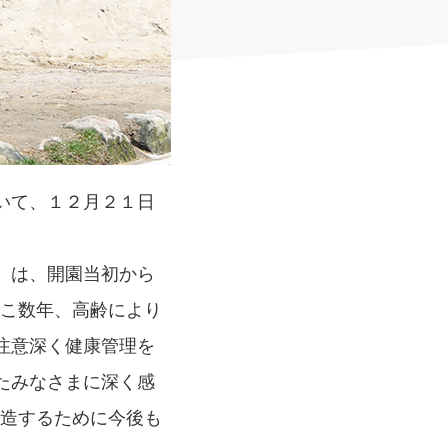
いて、１２月２１日
）は、開園当初から
ここ数年、高齢により
注意深く健康管理を
たみなさまに深く感
創造するために今後も