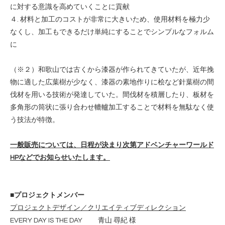
に対する意識を⾼めていくことに貢献
４. 材料と加⼯のコストが⾮常に⼤きいため、使⽤材料を極⼒少
なくし、加⼯もできるだけ単純にすることでシンプルなフォルム
に
（※２）和歌⼭では古くから漆器が作られてきていたが、近年挽
物に適した広葉樹が少なく、漆器の素地作りに桧など針葉樹の間
伐材を⽤いる技術が発達していた。間伐材を積層したり、板材を
多⾓形の筒状に張り合わせ轆轤加⼯することで材料を無駄なく使
う技法が特徴。
⼀般販売については、⽇程が決まり次第アドベンチャーワールド
HPなどでお知らせいたします。
■プロジェクトメンバー
プロジェクトデザイン／クリエイティブディレクション
EVERY DAY IS THE DAY ⻘⼭ 尋紀 様