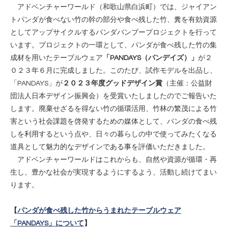
アドベンチャーワールド（和歌⼭県⽩浜町）では、ジャイアン
トパンダが⾷べない⽵の幹の部分や⾷べ残した⽵、糞を有効資源
としてアップサイクルするパンダバンブープロジェクトを⾏って
います。プロジェクトの⼀環として、パンダが⾷べ残した⽵の集
成材を⽤いたテーブルウェア
「PANDAYS（パンデイズ）」
が２
０２３年６月に完成しました。このたび、試作モデルを出品し、
「PANDAYS」が
２０２３年度グッドデザイン賞
（主催：公益財
団法人日本デザイン振興会）を受賞いたしましたのでご報告いた
します。廃棄せざるを得ない竹の循環活用、竹林の繁茂による竹
害という社会課題を啓発するための媒体として、パンダの食べ残
しを利用するという点や、日々の暮らしの中で使ってみたくなる
道具として魅力的なデザインである事を評価いただきました。
アドベンチャーワールドはこれからも、自然や資源が循環・再
生し、豊かな社会が実現するようにするよう、活動し続けてまい
ります。
【
パンダが⾷べ残した⽵からうまれたテーブルウェア
「PANDAYS」について
】