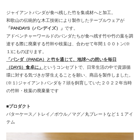
ジャイアントパンダが⾷べ残した⽵を集成材へと加⼯。
和歌⼭の伝統的な⽊⼯技術により製作したテーブルウェアが
「PANDAYS（パンデイズ）」
です。
アドベンチャーワールドのパンダたちが⾷べ残す⽵や⽵の葉を調
達する際に廃棄する⽵幹や枝葉は、合わせて年間１００トン(※
１)にものぼります。
「パンダ（PANDA）と⽵を通じて、地球への想いを毎⽇
（DAYS）食卓に」
というコンセプトで、⽇常⽣活の中で資源循
環に対する気づきが芽⽣えることを願い、商品を製作しました。
(※１) ジャイアントパンダを７頭を飼育していた２０２２年当時
の竹幹・枝葉の廃棄量です
■プロダクト
バターケース／トレイ／ボウル／マグ／丸プレートなど１１アイ
テム