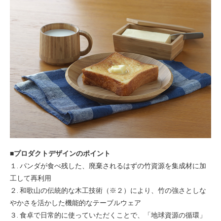
■プロダクトデザインのポイント
１. パンダが⾷べ残した、廃棄されるはずの⽵資源を集成材に加
⼯して再利⽤
２. 和歌⼭の伝統的な⽊⼯技術（※２）により、⽵の強さとしな
やかさを活かした機能的なテーブルウェア
３. ⾷卓で⽇常的に使っていただくことで、「地球資源の循環」