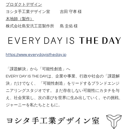
プロダクトデザイン
ヨシタ⼿⼯業デザイン室 吉⽥ 守孝 様
⽊地師（製作）
株式会社島安汎⼯芸製作所 島 圭佑 様
https://www.everydayistheday.jp
「課題解決」から「可能性創造」へ
EVERY DAY IS THE DAYは、企業や事業、行政や社会の「課題解
決」だけでなく、 「可能性創造」をリードするブランドエンジ
ニアリングスタジオです。 まだ存在しない可能性にカタチを与
え、社会実装し、次の喜びを世界に生み出していく。その挑戦、
ジャーニーを私たちとともに。