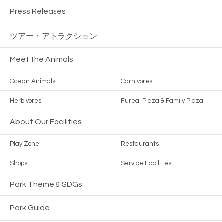
Press Releases
ツアー・
アトラクション
Meet the Animals
Ocean Animals
Carnivores
Herbivores
Fureai Plaza & Family Plaza
About Our Facilities
Play Zone
Restaurants
Shops
Service Facilities
Park Theme & SDGs
Park Guide