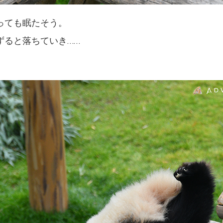
っても眠たそう。
ずると落ちていき……