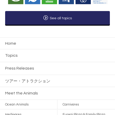
See all topics
Home
Topics
Press Releases
ツアー・
アトラクション
Meet the Animals
Ocean Animals
Carnivores
Herbivores
Fureai Plaza & Family Plaza