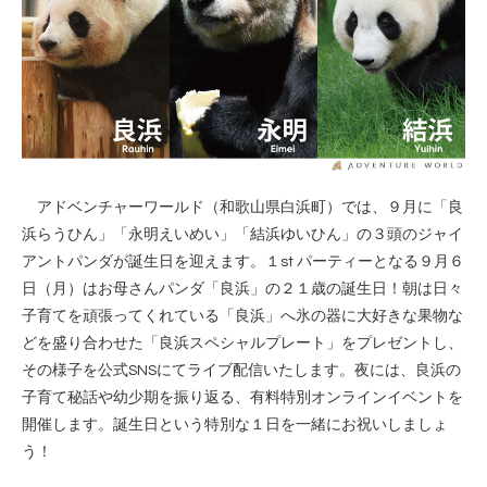
アドベンチャーワールド（和歌山県白浜町）では、９月に「良
浜らうひん」「永明えいめい」「結浜ゆいひん」の３頭のジャイ
アントパンダが誕生日を迎えます。１st パーティーとなる９月６
日（月）はお母さんパンダ「良浜」の２１歳の誕生日！朝は日々
子育てを頑張ってくれている「良浜」へ氷の器に大好きな果物な
どを盛り合わせた「良浜スペシャルプレート」をプレゼントし、
その様子を公式SNSにてライブ配信いたします。夜には、良浜の
子育て秘話や幼少期を振り返る、有料特別オンラインイベントを
開催します。誕生日という特別な１日を一緒にお祝いしましょ
う！