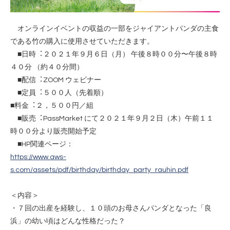
オンラインイベントの収益の⼀部をジャイアントパンダの主⾷
である⽵の購⼊に使⽤させていただきます。
■⽇時︓２０２１年９⽉６⽇（月） 午後８時００分〜午後８時
４０分 （約４０分間）
■配信︓ZOOM ウェビナー
■定員︓５００⼈（先着順）
■料⾦︓２，５００円／組
■販売︓PassMarket にて２０２１年９月２⽇（木）午前１１
時００分より販売開始予定
■HP関連ページ：
https://www.aws-
s.com/assets/pdf/birthday/birthday_party_rauhin.pdf
＜内容＞
・７回の出産を経験し、１０頭のお母さんパンダとなった「良
浜」の幼い頃はどんな性格だった？