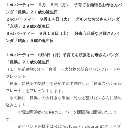
１st パーティー ９月 ６日（月） 子育てを頑張るお母さんパ
ンダ「良浜」２１歳の誕生日
２nd パーティー ９月１４日（火） グルメなお父さんパンダ
「永明」２９歳の誕生日
３rd パーティー ９月１８日（土） 好奇心旺盛なお姉さんパ
ンダ「結浜」５歳の誕生日
１st パーティー 9月6日（月）子育てを頑張るお母さんパンダ
「良浜」２１歳の誕生日
（１）午前9時00分〜「良浜」へ大好物の詰合せワンプレートを
プレゼント
「良浜」に感謝の気持ちを込めて氷で制作した「良浜スペシャル
プレート」をプレゼントします。
氷の器に「良浜」の大好きな果物、竹など盛りだくさんに詰め
込みます！
※報道関係者の方向けに、パーク開園前に開催いたしま
す。
※イベントの様子は公式YouTube・Instagramにてライブ