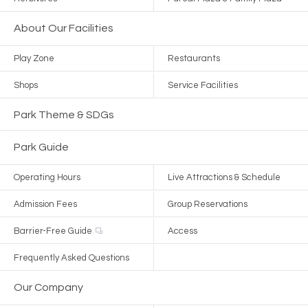
About Our Facilities
Play Zone
Restaurants
Shops
Service Facilities
Park Theme & SDGs
Park Guide
Operating Hours
Live Attractions & Schedule
Admission Fees
Group Reservations
Barrier-Free Guide
Access
Frequently Asked Questions
Our Company