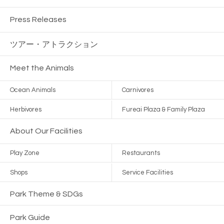
Press Releases
ツアー・
アトラクション
Meet the Animals
Ocean Animals
Carnivores
Herbivores
Fureai Plaza & Family Plaza
About Our Facilities
Play Zone
Restaurants
Shops
Service Facilities
Park Theme & SDGs
Park Guide