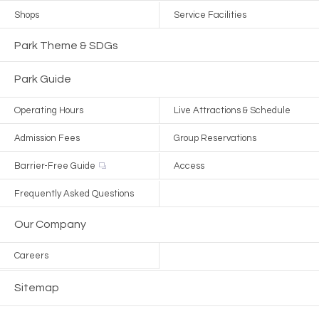
Shops
Service Facilities
Park Theme & SDGs
Park Guide
Operating Hours
Live Attractions & Schedule
Admission Fees
Group Reservations
Barrier-Free Guide
Access
Frequently Asked Questions
Our Company
Careers
Sitemap