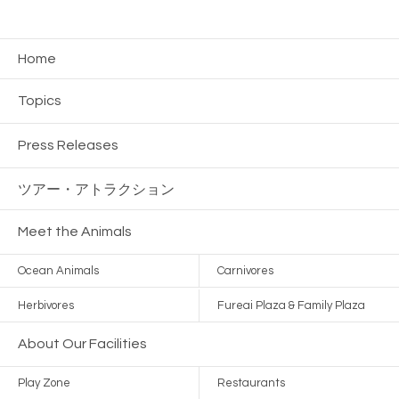
Home
Topics
Press Releases
ツアー・
アトラクション
Meet the Animals
Ocean Animals
Carnivores
Herbivores
Fureai Plaza & Family Plaza
About Our Facilities
Play Zone
Restaurants