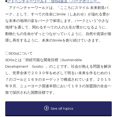
■
アドベンチャーワールド「SDGs宣言・パークポリシー」
アドベンチャーワールドは、「こころにスマイル 未来創造パ
ーク」として、すべての生命にSmile（しあわせ）が溢れる豊か
な未来の地球の姿をパークで体現します。パークという”小さな
地球”を通して、関わるすべての人の人生が豊かになるように、
動物たちの生命がずっとつながっていくように、自然や資源が循
環し再生するように、未来のSmileを創り続けていきます。
〇SDGsについて
SDGsとは「持続可能な開発目標（Sustainable
Development Goals）」のことです。社会が抱える問題を解決
し、世界全体で２０３０年をめざして明るい未来を作るための１
７のゴールと１６９のターゲットで構成されています。２０１５
年９月、ニューヨーク国連本部において１９３の加盟国の全会一
致で採択された国際目標です。
See all topics