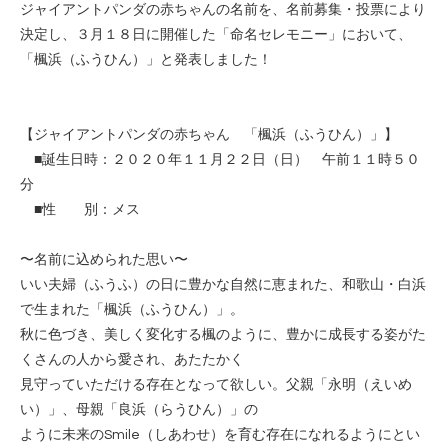
ジャイアントパンダの赤ちゃんの名前を、名前募集・投票により
決定し、３月１８日に開催した「命名セレモニー」において、
「楓浜（ふうひん）」と発表しました！
【ジャイアントパンダの赤ちゃん 「楓浜（ふうひん）」】
■誕生日時：２０２０年１１月２２日（日） 午前１１時５０
分
■性 別：メス
〜名前に込められた思い〜
いい夫婦（ふうふ）の日に豊かな自然に恵まれた、和歌山・白浜
で生まれた「楓浜（ふうひん）」。
秋に色づき、美しく変化する楓のように、豊かに成長する姿がた
くさんの人から愛され、あたたかく
見守っていただける存在となって欲しい。父親「永明（えいめ
い）」、母親「良浜（らうひん）」の
ように未来のSmile（しあわせ）を育む存在になれるようにとい