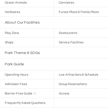
Ocean Animals
Carnivores
Herbivores
Fureai Plaza & Family Plaza
About Our Facilities
Play Zone
Restaurants
Shops
Service Facilities
Park Theme & SDGs
Park Guide
Operating Hours
Live Attractions & Schedule
Admission Fees
Group Reservations
Barrier-Free Guide
Access
Frequently Asked Questions