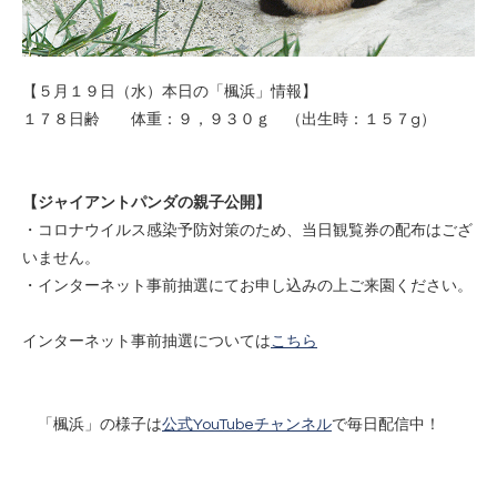
【５月１９日（水）本日の「楓浜」情報】
１７８日齢 体重：９，９３０ｇ （出生時：１５７g）
【ジャイアントパンダの親子公開】
・コロナウイルス感染予防対策のため、当日観覧券の配布はござ
いません。
・インターネット事前抽選にてお申し込みの上ご来園ください。
インターネット事前抽選については
こちら
「楓浜」の様子は
公式YouTubeチャンネル
で毎日配信中！