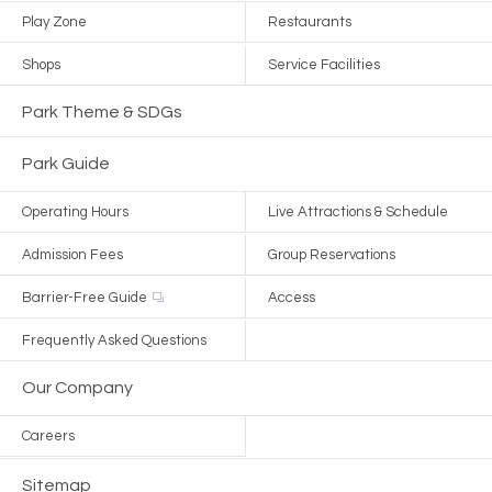
Play Zone
Restaurants
Shops
Service Facilities
Park Theme & SDGs
Park Guide
Operating Hours
Live Attractions & Schedule
Admission Fees
Group Reservations
Barrier-Free Guide
Access
Frequently Asked Questions
Our Company
Careers
Sitemap