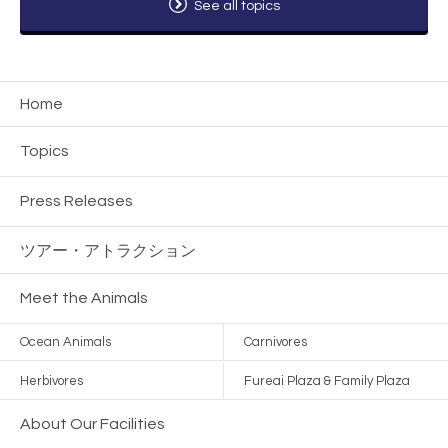
See all topics
Home
Topics
Press Releases
ツアー・
アトラクション
Meet the Animals
Ocean Animals
Carnivores
Herbivores
Fureai Plaza & Family Plaza
About Our Facilities