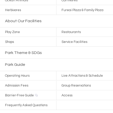
Ocean Animals
Carnivores
Herbivores
Fureai Plaza & Family Plaza
About Our Facilities
Play Zone
Restaurants
Shops
Service Facilities
Park Theme & SDGs
Park Guide
Operating Hours
Live Attractions & Schedule
Admission Fees
Group Reservations
Barrier-Free Guide
Access
Frequently Asked Questions