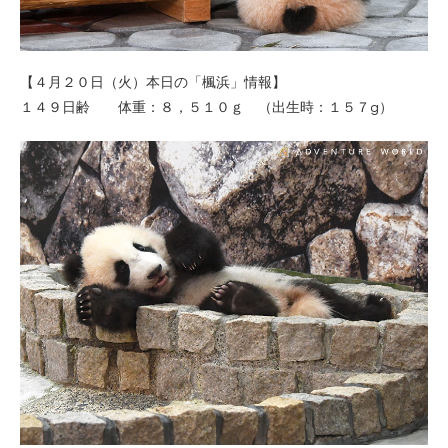
【４月２０日（火）本日の「楓浜」情報】
１４９日齢 体重：８，５１０ｇ （出生時：１５７g）