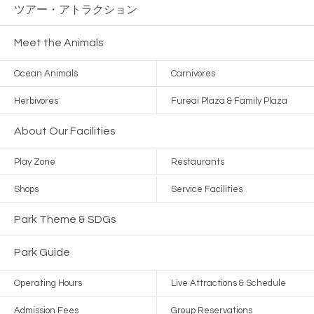
ツアー・
アトラクション
Meet the Animals
Ocean Animals
Carnivores
Herbivores
Fureai Plaza & Family Plaza
About Our Facilities
Play Zone
Restaurants
Shops
Service Facilities
Park Theme & SDGs
Park Guide
Operating Hours
Live Attractions & Schedule
Admission Fees
Group Reservations