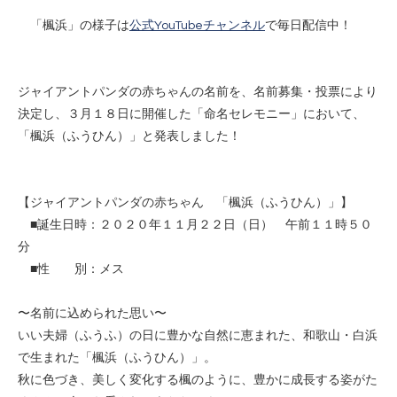
「楓浜」の様子は
公式YouTubeチャンネル
で毎日配信中！
ジャイアントパンダの赤ちゃんの名前を、名前募集・投票により
決定し、３月１８日に開催した「命名セレモニー」において、
「楓浜（ふうひん）」と発表しました！
【ジャイアントパンダの赤ちゃん 「楓浜（ふうひん）」】
■誕生日時：２０２０年１１月２２日（日） 午前１１時５０
分
■性 別：メス
〜名前に込められた思い〜
いい夫婦（ふうふ）の日に豊かな自然に恵まれた、和歌山・白浜
で生まれた「楓浜（ふうひん）」。
秋に色づき、美しく変化する楓のように、豊かに成長する姿がた