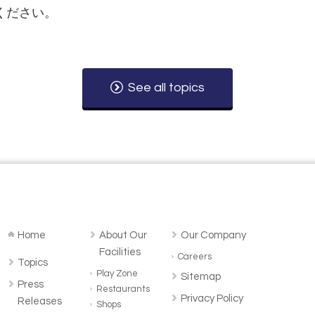
ください。
See all topics
Home
About Our
Our Company
Facilities
Careers
Topics
Play Zone
Sitemap
Press
Restaurants
Privacy Policy
Releases
Shops