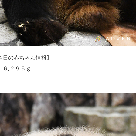
本日の赤ちゃん情報】
６,２９５ｇ