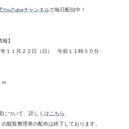
式YouTubeチャンネル
で毎日配信中！
情報】
０年１１月２２日（日） 午前１１時５０分
ｇ
５ｃｍ
開について、詳しくは
こちら
）の観覧整理券の配布は終了しております。