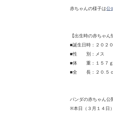
赤ちゃんの様子は
公
【出生時の赤ちゃん
■誕生日時：２０２
■性 別：メス
■体 重：１５７
■全 長：２０.
パンダの赤ちゃん公
※本日（３月１４日