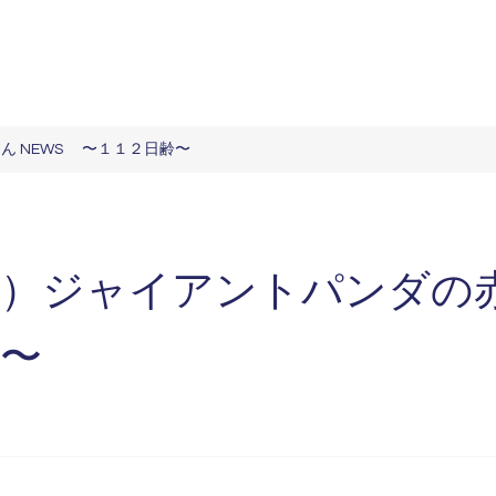
 NEWS 〜１１２日齢〜
）ジャイアントパンダの赤
〜