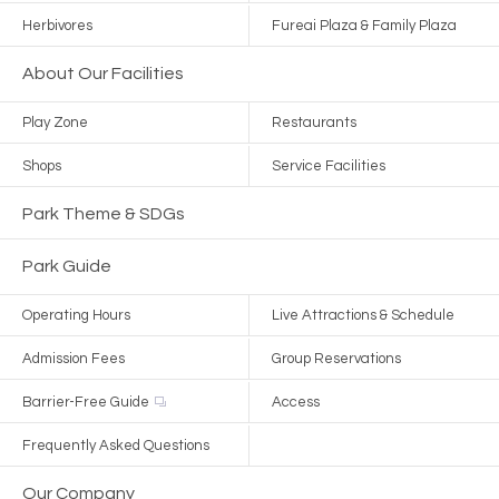
Herbivores
Fureai Plaza & Family Plaza
About Our Facilities
Play Zone
Restaurants
Shops
Service Facilities
Park Theme & SDGs
Park Guide
Operating Hours
Live Attractions & Schedule
Admission Fees
Group Reservations
Barrier-Free Guide
Access
Frequently Asked Questions
Our Company