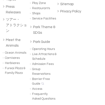
Play Zone
Sitemap
Press
Restaurants
Privacy Policy
Releases
Shops
Service Facilities
ツアー・
アトラクショ
Park Theme &
ン
SDGs
Meet the
Park Guide
Animals
Operating Hours
Ocean Animals
Live Attractions &
Carnivores
Schedule
Herbivores
Admission Fees
Fureai Plaza &
Group
Family Plaza
Reservations
Barrier-Free
Guide
Access
Frequently
Asked Questions