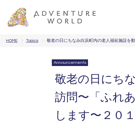
HOME
Topics
敬老の日にちなみ白浜町内の老人福祉施設を動
Announcements
敬老の日にち
訪問〜「ふれあ
します〜２０