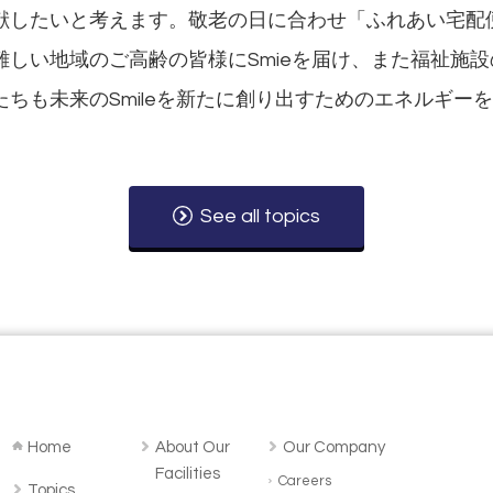
献したいと考えます。敬老の日に合わせ「ふれあい宅配
難しい地域のご高齢の皆様にSmieを届け、また福祉施
ちも未来のSmileを新たに創り出すためのエネルギー
See all topics
Home
About Our
Our Company
Facilities
Careers
Topics