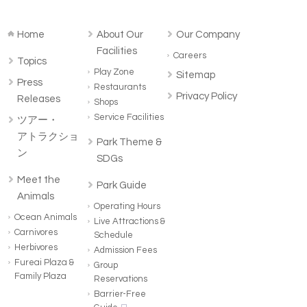
Home
About Our
Our Company
Facilities
Careers
Topics
Play Zone
Sitemap
Press
Restaurants
Privacy Policy
Releases
Shops
Service Facilities
ツアー・
アトラクショ
Park Theme &
ン
SDGs
Meet the
Park Guide
Animals
Operating Hours
Ocean Animals
Live Attractions &
Carnivores
Schedule
Herbivores
Admission Fees
Fureai Plaza &
Group
Family Plaza
Reservations
Barrier-Free