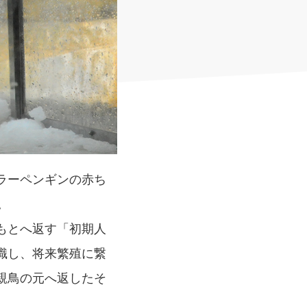
ラーペンギンの赤ち
。
もとへ返す「初期人
識し、将来繁殖に繋
親鳥の元へ返したそ