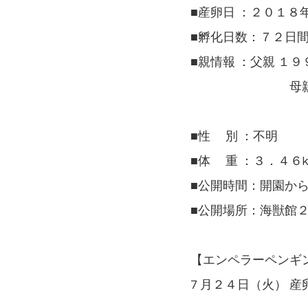
■産卵日 ：２０１８
■孵化日数：７２日
■親情報 ：父親 １
母親 １９９７
■性 別 ：不明
■体 重 ：３．４６k
■公開時間：開園か
■公開場所：海獣館
【エンペラーペンギ
7 月２４日（火） 