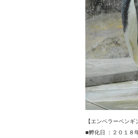
【エンペラーペンギ
■孵化日 ：２０１８