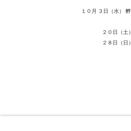
孵卵器（人工
１０月 ３日（水） 
事故で押しつぶ
２０日（土） 赤
２８日（日） 親