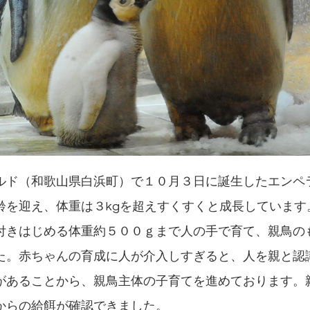
ルド（和歌山県白浜町）で１０月３日に誕生したエンペ
齢を迎え、体重は３kgを超えすくすくと成長しています
付きはじめる体重約５００ｇまで人の手で育て、親鳥の
た。赤ちゃんの育成に人が介入しすぎると、人を親と認
があることから、親鳥主体の子育てを進めております。
からの給餌が確認できました。