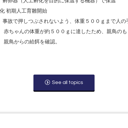
孵化を目的に保温する機器）で保温
孵化 初期人工育雛開始
されないよう、体重５００ｇまで人の手
ちゃんの体重が約５００ｇに達したため、親鳥のも
鳥からの給餌を確認。
See all topics