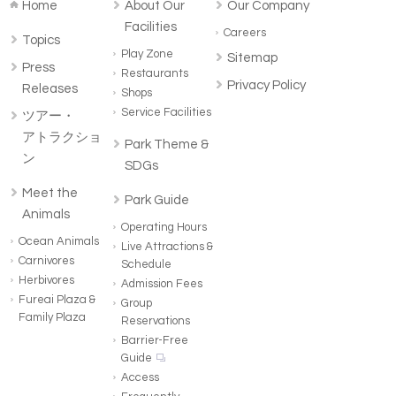
Home
About Our
Our Company
Facilities
Careers
Topics
Play Zone
Sitemap
Press
Restaurants
Privacy Policy
Releases
Shops
Service Facilities
ツアー・
アトラクショ
Park Theme &
ン
SDGs
Meet the
Park Guide
Animals
Operating Hours
Ocean Animals
Live Attractions &
Carnivores
Schedule
Herbivores
Admission Fees
Fureai Plaza &
Group
Family Plaza
Reservations
Barrier-Free
Guide
Access