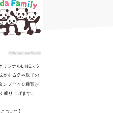
リジナルLINEスタ
成長する姿や親子の
タンプ全４０種類が
しく盛り上げます。
」について】