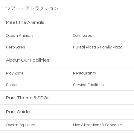
ツアー・
アトラクション
Meet the Animals
Ocean Animals
Carnivores
Herbivores
Fureai Plaza & Family Plaza
About Our Facilities
Play Zone
Restaurants
Shops
Service Facilities
Park Theme & SDGs
Park Guide
Operating Hours
Live Attractions & Schedule