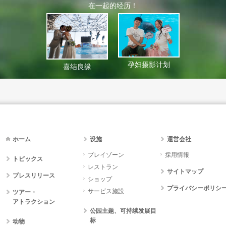
在一起的经历！
孕妇摄影计划
喜结良缘
ホーム
设施
運営会社
プレイゾーン
採用情報
トピックス
レストラン
サイトマップ
プレスリリース
ショップ
プライバシーポリシ
サービス施設
ツアー・
アトラクション
公园主题、可持续发展目
标
动物