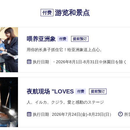
游览和景点
付费
喂养亚洲象
付费
提前预订
用你的长鼻子抓住它！给亚洲象送上点心。
执行日期
・2026年8月1日-8月31日※休園日を除く
夜航现场 "LOVES
付费
提前预订
​人、イルカ、クジラ。愛と感動のステージ
执行日期
2026年7月24日(金)-8月23日(日）
所