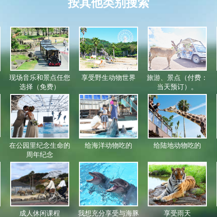
按其他类别搜索
现场音乐和景点任您
享受野生动物世界
旅游、景点（付费：
选择（免费）
当天预订）。
：
在公园里纪念生命的
给海洋动物吃的
给陆地动物吃的
周年纪念
成人休闲课程
我想充分享受与海豚
享受雨天