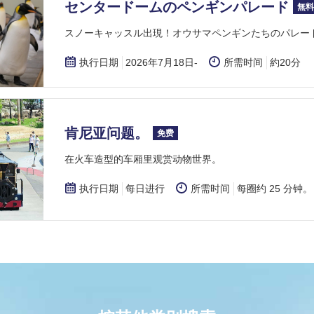
センタードームのペンギンパレード
無料
​スノーキャッスル出現！オウサマペンギンたちのパレー
执行日期
2026年7月18日-
所需时间
約20分
肯尼亚问题。
免费
在火车造型的车厢里观赏动物世界。
执行日期
每日进行
所需时间
每圈约 25 分钟。