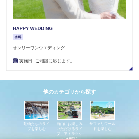
HAPPY WEDDING
有料
​オンリーワンウエディング
実施日
ご相談に応じます。
他のカテゴリから探す
自由にお楽しみ
サファリワール
動物たちのライ
いただけるライ
ドを楽しむ
ブを楽しむ
ブ、アトラクシ
ョン(無料）