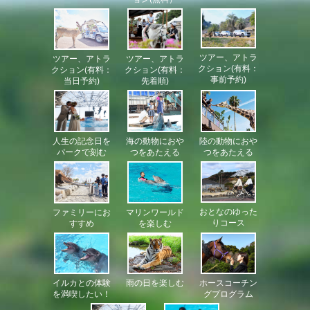
ツアー、アトラ
ツアー、アトラ
ツアー、アトラ
クション(有料：
クション(有料：
クション(有料：
事前予約)
当日予約)
先着順)
人生の記念日を
海の動物におや
陸の動物におや
パークで刻む
つをあたえる
つをあたえる
おとなのゆった
マリンワールド
ファミリーにお
りコース
を楽しむ
すすめ
イルカとの体験
雨の日を楽しむ
ホースコーチン
を満喫したい！
グプログラム