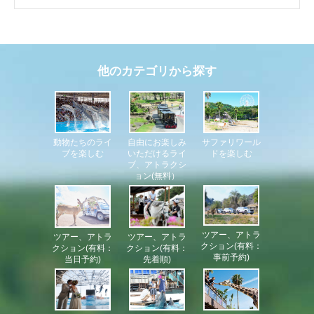
他のカテゴリから探す
自由にお楽しみ
サファリワール
動物たちのライ
いただけるライ
ドを楽しむ
ブを楽しむ
ブ、アトラクシ
ョン(無料）
ツアー、アトラ
ツアー、アトラ
ツアー、アトラ
クション(有料：
クション(有料：
クション(有料：
事前予約)
当日予約)
先着順)