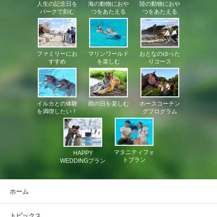
人生の記念日を
海の動物におや
陸の動物におや
パークで刻む
つをあたえる
つをあたえる
おとなのゆった
マリンワールド
ファミリーにお
りコース
を楽しむ
すすめ
イルカとの体験
雨の日を楽しむ
ホースコーチン
を満喫したい！
グプログラム
マタニティフォ
HAPPY
トプラン
WEDDINGプラン
ホーム
トピックス