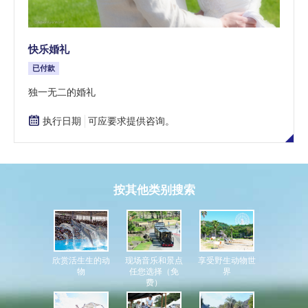
快乐婚礼
已付款
独一无二的婚礼
执行日期
可应要求提供咨询。
按其他类别搜索
现场音乐和景点
享受野生动物世
欣赏活生生的动
任您选择（免
界
物
费）