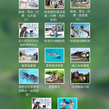
旅游、景点（付
旅游、景点（付
游览项目/游乐设
费：提前预
费：当天预
施（付费：先到
订）。
订）。
先得）
在公园里纪念生
给海洋动物吃的
给陆地动物吃的
命的周年纪念
成人休闲课程
享受海洋世界
推荐给家庭
我想充分享受与
享受雨天
马术教练计划
海豚在一起的经
历！