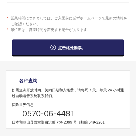
＊
営業時間につきましては、ご入園前に必ずホームページで最新の情報を
ご確認ください。
＊
繁忙期は、営業時間を変更する場合があります。
点击此处购票。
各种查询
如需查询开放时间、关闭日期和入场费，请每周 7 天、每天 24 小时通
过自动语音系统联系我们。
探险世界信息
0570-06-4481
日本和歌山县西室郡白浜町卡塔 2399 号（邮编 649-2201