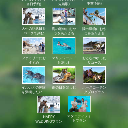
事前予約)
当日予約)
先着順)
人生の記念日を
海の動物におや
陸の動物におや
パークで刻む
つをあたえる
つをあたえる
おとなのゆった
マリンワールド
ファミリーにお
りコース
を楽しむ
すすめ
イルカとの体験
雨の日を楽しむ
ホースコーチン
を満喫したい！
グプログラム
マタニティフォ
HAPPY
トプラン
WEDDINGプラン