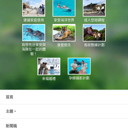
成人悠閒課程
享受海洋世界
建議家庭使用
我想充分享受與
享受雨天
馬術教練計劃
海豚在一起的體
驗！
孕婦攝影計劃
幸福婚禮
首頁
主題。
新聞稿