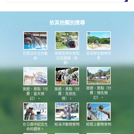
依其他類別搜尋
現場音樂和景點
享受野生動物世
欣賞活生生的動
任您選擇（免
界
物
費）
旅遊、景點（付
旅遊、景點（付
旅遊、景點（付
費：預先預
費：當天預
費：先到先
訂）。
訂）。
得）。
在公園中紀念生
給海洋動物食物
給陸上動物食物
命的週年。