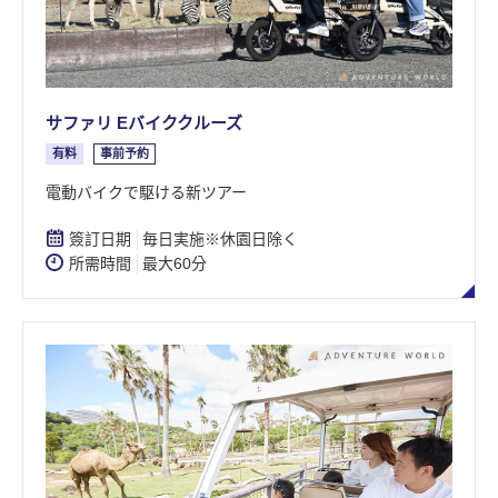
サファリ Eバイククルーズ
有料
事前予約
​電動バイクで駆ける新ツアー
簽訂日期
毎日実施※休園日除く
所需時間
最大60分