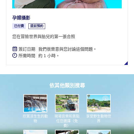
孕婦攝影
已付費
提前預約
您在冒險世界與胎兒的第一張合照
簽訂日期
我們很樂意與您討論這個問題。
所需時間
約 1 小時。
依其他類別搜尋
現場音樂和景點
享受野生動物世
欣賞活生生的動
任您選擇（免
界
物
費）