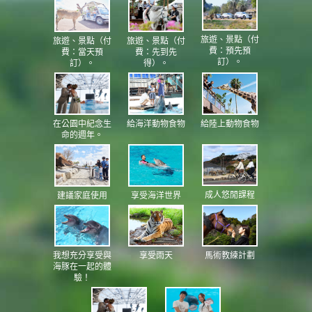
旅遊、景點（付
旅遊、景點（付
旅遊、景點（付
費：預先預
費：當天預
費：先到先
訂）。
訂）。
得）。
在公園中紀念生
給海洋動物食物
給陸上動物食物
命的週年。
成人悠閒課程
享受海洋世界
建議家庭使用
我想充分享受與
享受雨天
馬術教練計劃
海豚在一起的體
驗！