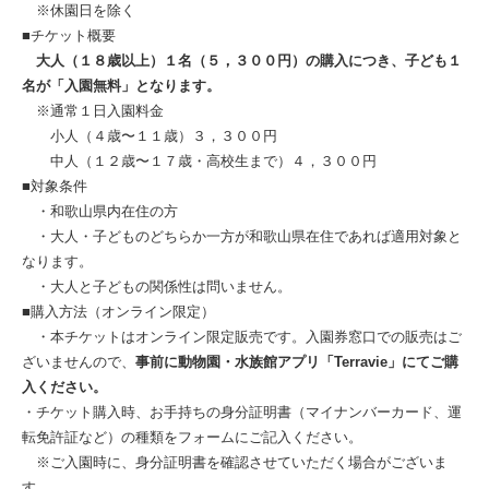
※休園日を除く
■チケット概要
大人（１８歳以上）１名（５，３００円）の購入につき、子ども１
名が「入園無料」となります。
※通常１日入園料金
小人（４歳〜１１歳）３，３００円
中人（１２歳〜１７歳・高校生まで）４，３００円
■対象条件
・和歌山県内在住の方
・大人・子どものどちらか一方が和歌山県在住であれば適用対象と
なります。
・大人と子どもの関係性は問いません。
■購入方法（オンライン限定）
・本チケットはオンライン限定販売です。入園券窓口での販売はご
ざいませんので、
事前に動物園・水族館アプリ「Terravie」にてご購
入ください。
・チケット購入時、お手持ちの身分証明書（マイナンバーカード、運
転免許証など）の種類をフォームにご記入ください。
※ご入園時に、身分証明書を確認させていただく場合がございま
す。