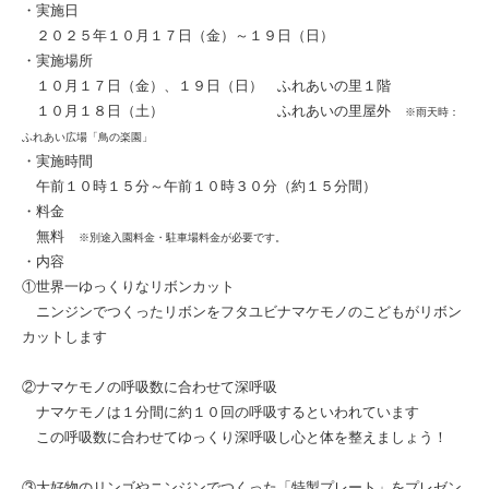
・実施日
２０２５年１０月１７日（金）～１９日（日）
・実施場所
１０月１７日（金）、１９日（日） ふれあいの里１階
１０月１８日（土） ふれあいの里屋外
※雨天時：
ふれあい広場「鳥の楽園」
・実施時間
午前１０時１５分～午前１０時３０分（約１５分間）
・料金
無料
※別途入園料金・駐車場料金が必要です。
・内容
①世界一ゆっくりなリボンカット
ニンジンでつくったリボンをフタユビナマケモノのこどもがリボン
カットします
②ナマケモノの呼吸数に合わせて深呼吸
ナマケモノは１分間に約１０回の呼吸するといわれています
この呼吸数に合わせてゆっくり深呼吸し心と体を整えましょう！
③大好物のリンゴやニンジンでつくった「特製プレート」をプレゼン