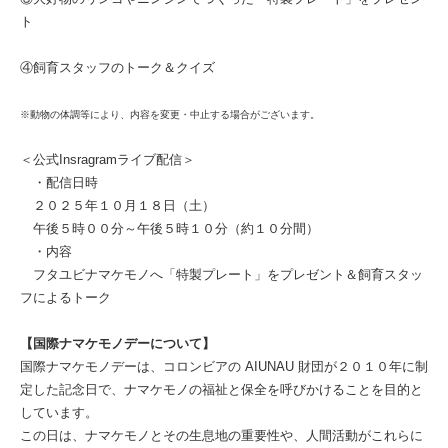
ト
④飼育スタッフのトーク＆クイズ
※動物の体調等により、内容を変更・中止する場合がございます。
＜公式Insragramライブ配信＞
・配信日時
２０２５年１０月１８日（土）
午後５時００分～午後５時１０分（約１０分間）
・内容
フタユビナマケモノへ「特製プレート」をプレゼント＆飼育スタッ
フによるトーク
【国際ナマケモノデーについて】
国際ナマケモノデーは、コロンビアの AIUNAU 財団が２０１０年に制
定した記念日で、ナマケモノの福祉と保全を呼びかけることを目的と
しています。
この日は、ナマケモノとその生息地の重要性や、人間活動がこれらに