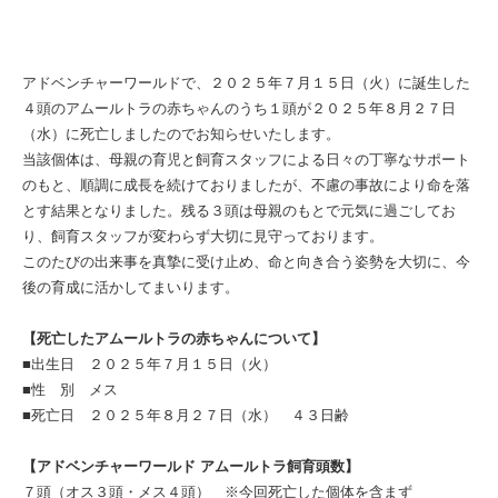
アドベンチャーワールドで、２０２５年７月１５日（火）に誕生した
４頭のアムールトラの赤ちゃんのうち１頭が２０２５年８月２７日
（水）に死亡しましたのでお知らせいたします。
当該個体は、母親の育児と飼育スタッフによる日々の丁寧なサポート
のもと、順調に成長を続けておりましたが、不慮の事故により命を落
とす結果となりました。残る３頭は母親のもとで元気に過ごしてお
り、飼育スタッフが変わらず大切に見守っております。
このたびの出来事を真摯に受け止め、命と向き合う姿勢を大切に、今
後の育成に活かしてまいります。
【死亡したアムールトラの赤ちゃんについて】
■出生日 ２０２５年７月１５日（火）
■性 別 メス
■死亡日 ２０２５年８月２７日（水） ４３日齢
【アドベンチャーワールド アムールトラ飼育頭数】
７頭（オス３頭・メス４頭） ※今回死亡した個体を含まず