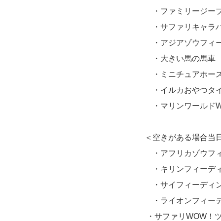
・ファミリージー
・サファリキャラ
・アジアゾウフィー
・大きい馬の馬車
・ミニチュアホース
・イルカおやつタ
・マリンワールドWis
＜空きがある場合当日ま
・アフリカゾウフィー
・キリンフィーディン
・サイフィーディング
・ライオンフィーデ
・サファリWOW！ツアー