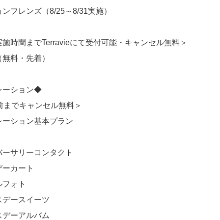
レンズ（8/25～8/31実施）
時間までTerravieにて受付可能・キャンセル無料＞
無料・先着）
ーション◆
前までキャンセル無料＞
ーション基本プラン
）
ーサリーコンタクト
ーカート
フォト
デースイーツ
デーアルバム