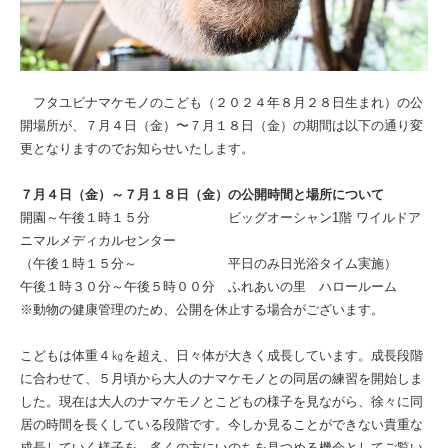
フタユビナマケモノのこども（２０２４年８月２８日生まれ）の公
開場所が、７月４日（金）〜７月１８日（金）の期間は以下の通り変
更となりますのでお知らせいたします。
７月４日（金）～７月１８日（金）の公開時間と場所について
開園～午後１時１５分 ビッグオーシャン1階 ワイルドア
ニマルメディカルセンター
（午後１時１５分～ 平日のみ日光浴タイム実施）
午後１時３０分～午後５時００分 ふれあいの里 ハロールーム
※動物の健康管理のため、公開を休止する場合がございます。
こどもは体重４㎏を超え、日々体が大きく成長しています。成長段階
に合わせて、５月頃から大人のナマケモノとの同居の練習を開始しま
した。現在は大人のナマケモノとこどもの様子を見ながら、徐々に同
居の時間を長くしている段階です。今しか見ることができない貴重な
成長していく様子を、多くの方にいのちを見つめる機会としてご覧い