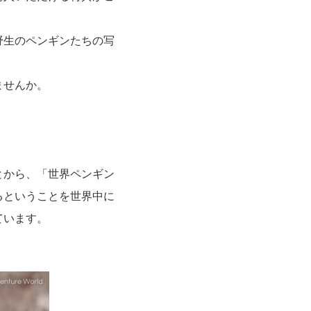
野生のペンギンたちの写
ませんか。
とから、「世界ペンギン
るということを世界中に
ています。