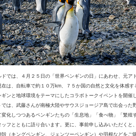
ドでは、４月２５日の「世界ペンギンの日」にあわせ、元ア
現在は、自転車で約１０万km、７５か国の自然と文化を体感す
ンギンと地球環境をテーマにしたコラボトークイベントを開催
では、武藤さんが南極大陸やサウスジョージア島で出会った
て変化しつつあるペンギンたちの「生息地」「食べ物」「繁殖
タッフとともに語り合います。更に、事前申し込みいただくと
卵殻（キングペンギン、ジェンツーペンギン）や羽根などをご