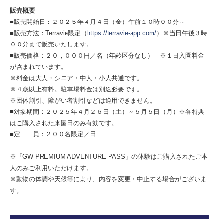
販売概要
■販売開始日：２０２５年４月４日（金）午前１０時００分～
■販売方法：Terravie限定（
https://terravie-app.com/
）※当日午後３時
００分まで販売いたします。
■販売価格：２０，０００円／名（年齢区分なし） ※１日入園料金
が含まれています。
※料金は大人・シニア・中人・小人共通です。
※４歳以上有料。駐車場料金は別途必要です。
※団体割引、障がい者割引などは適用できません。
■対象期間：２０２５年４月２６日（土）～５月５日（月）※各特典
はご購入された来園日のみ有効です。
■定 員：２００名限定／日
※「GW PREMIUM ADVENTURE PASS」の体験はご購入されたご本
人のみご利用いただけます。
※動物の体調や天候等により、内容を変更・中止する場合がございま
す。