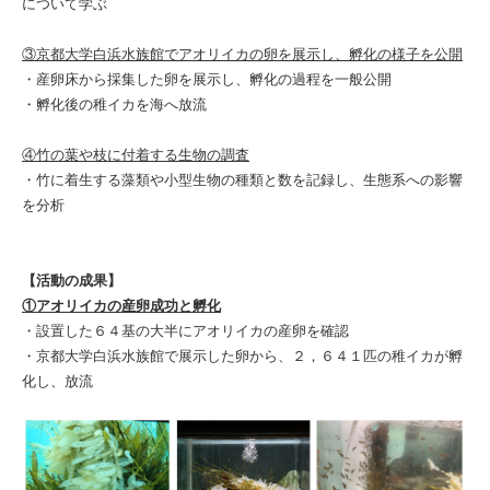
について学ぶ
③京都大学白浜水族館でアオリイカの卵を展示し、孵化の様子を公開
・産卵床から採集した卵を展示し、孵化の過程を一般公開
・孵化後の稚イカを海へ放流
④竹の葉や枝に付着する生物の調査
・竹に着生する藻類や小型生物の種類と数を記録し、生態系への影響
を分析
【活動の成果】
①アオリイカの産卵成功と孵化
・設置した６４基の大半にアオリイカの産卵を確認
・京都大学白浜水族館で展示した卵から、２，６４１匹の稚イカが孵
化し、放流