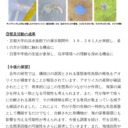
③普及活動の成果
・京都大学白浜水族館での展示期間中、１９，２８１人が来館し、多
くの方が活動に触れる機会に
・日置中学校の生徒が参加し、沿岸環境への理解を深める機会に
【今後の展望】
近年の研究では、磯焼けの原因とされる藻類食性魚類の稚魚をアオ
リイカが捕食することが報告されています。アオリイカの産卵が確認
されたことで、将来的にはこの生態系のつながりが作用し、海藻の減
少を抑える一助となる可能性も考えられます。また、竹が海中で徐々
に分解される過程で、その堆積物を餌とする巻貝が集まっている様子
も確認されました。これにより、竹が小型の生物の一時的な生息基盤
として機能するだけでなく、分解された有機物が、海の栄養循環にも
影響を与える可能性が考えられます。今後も調査を続け、竹を活用し
た生態系回復の可能性をさらに探求していきます。また、地域住民や