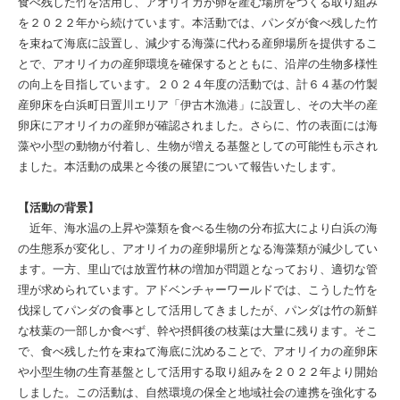
食べ残した竹を活用し、アオリイカが卵を産む場所をつくる取り組み
を２０２２年から続けています。本活動では、パンダが食べ残した竹
を束ねて海底に設置し、減少する海藻に代わる産卵場所を提供するこ
とで、アオリイカの産卵環境を確保するとともに、沿岸の生物多様性
の向上を目指しています。２０２４年度の活動では、計６４基の竹製
産卵床を白浜町日置川エリア「伊古木漁港」に設置し、その大半の産
卵床にアオリイカの産卵が確認されました。さらに、竹の表面には海
藻や小型の動物が付着し、生物が増える基盤としての可能性も示され
ました。本活動の成果と今後の展望について報告いたします。
【活動の背景】
近年、海水温の上昇や藻類を食べる生物の分布拡大により白浜の海
の生態系が変化し、アオリイカの産卵場所となる海藻類が減少してい
ます。一方、里山では放置竹林の増加が問題となっており、適切な管
理が求められています。アドベンチャーワールドでは、こうした竹を
伐採してパンダの食事として活用してきましたが、パンダは竹の新鮮
な枝葉の一部しか食べず、幹や摂餌後の枝葉は大量に残ります。そこ
で、食べ残した竹を束ねて海底に沈めることで、アオリイカの産卵床
や小型生物の生育基盤として活用する取り組みを２０２２年より開始
しました。この活動は、自然環境の保全と地域社会の連携を強化する