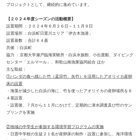
プロジェクトとして、継続的に進めています。
【２０２４年度シーズンの活動概要】
設置期間 ：２０２４年６月２６日～１１月９日
設置場所 ：白浜町日置川エリア「伊古木漁港」
設置基数 ：合計６４基
共催 ：白浜町
協力 ：京都大学瀬戸臨海実験所・白浜水族館、小出渡船、ダイビング
センター「エルマール」、和歌山南漁業協同組合 ほか
主な取組：
①パンダの食べ残した竹（孟宗竹、矢竹）を活用したアオリイカ産卵
床の設置
・海藻が減少した白浜の海に、竹を使ったアオリイカの産卵場所を６
４基設置
・設置後、７月から１１月にかけて、定期的に潜水調査及び竹のサン
プリングを実施
②地域の中学生が参加する環境学習プログラムの実施
・日置中学校の生徒２１名が産卵床の制作・設置に参加し、海洋環境