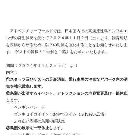
アドベンチャーワールドでは、⽇本国内での⾼病原性⿃インフルエ
ンザの発⽣状況を受けて２０２４年１１⽉２日（土）より、飼育⿃類
を疾病から守るために以下の対策を強化することをお知らせいたしま
す。 ゲストの皆様のご理解とご協力をお願いいたします。
期間︓２０２４年１１⽉２日（土） より
内容︓
①スタッフ及びゲストの⾜裏消毒、通⾏⾞両の消毒などパーク内の消
毒を強化徹底します。
②⿃類が出演するイベント、アトラクションの内容変更及び一部休⽌
します。
・ペンギンパレード
・ゴシキセイガイインコおやつタイム（ふれあい広場）
・ふれあい広場の⿃類の餌販売
③⿃類の展⽰を一部休⽌します。
・エントランスドーム「ケープペンギン」