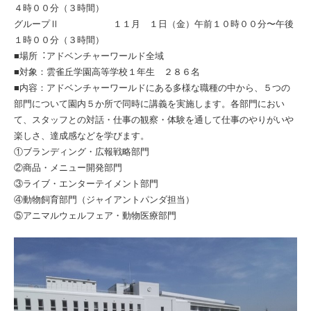
４時００分（３時間）
グループⅡ １１月 １日（金）午前１０時００分〜午後
１時００分（３時間）
■場所︓アドベンチャーワールド全域
■対象：雲雀丘学園高等学校１年生 ２８６名
■内容：アドベンチャーワールドにある多様な職種の中から、５つの
部門について園内５か所で同時に講義を実施します。各部門におい
て、スタッフとの対話・仕事の観察・体験を通して仕事のやりがいや
楽しさ、達成感などを学びます。
①ブランディング・広報戦略部門
②商品・メニュー開発部門
③ライブ・エンターテイメント部門
④動物飼育部門（ジャイアントパンダ担当）
⑤アニマルウェルフェア・動物医療部門