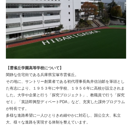
【雲雀丘学園高等学校について】
閑静な住宅街である兵庫県宝塚市雲雀丘。
その地に、サントリー創業者である初代理事長鳥井信治郞を筆頭とし
た有志により、１９５３年に中学校、１９５６年に高校が設立されま
した。大学や企業と行う「探究プロジェクト」、教職員で行う「探究
ゼミ」「英語即興型ディベートPDA」など、充実した課外プログラム
が特長です。
多様な進路希望に一人ひとりきめ細やかに対応し、国公立大、私立
大、様々な進路を実現する体制を整えています。