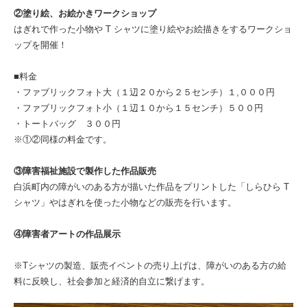
②塗り絵、お絵かきワークショップ
はぎれで作った小物や T シャツに塗り絵やお絵描きをするワークショ
ップを開催！
■料金
・ファブリックフォト大（１辺２０から２５センチ）１,０００円
・ファブリックフォト小（１辺１０から１５センチ）５００円
・トートバッグ ３００円
※①②同様の料金です。
③障害福祉施設で製作した作品販売
白浜町内の障がいのある方が描いた作品をプリントした「しらひら T
シャツ」やはぎれを使った小物などの販売を行います。
④障害者アートの作品展示
※Tシャツの製造、販売イベントの売り上げは、障がいのある方の給
料に反映し、社会参加と経済的自立に繋げます。