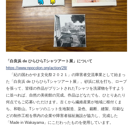
「⽩良浜 de ひらひらTシャツアート展」について
https://www.npocolon.org/action/28/
「紀の国わかやま⽂化祭２０２１」の障害者交流事業として始まっ
た「⽩良浜 de ひらひらTシャツアート展」。砂浜に杭を打ち、ロープ
を張って、皆様の作品がプリントされたTシャツを洗濯物を⼲すよう
に並べれば、⾃然の美術館の完成。作品はどなたでも、ひとりあたり
何点でもご応募いただけます。古くから繊維産業が地域に根付くま
ち、和歌山。Tシャツのニット生地製造、染色、裁断、縫製、印刷な
どの制作工程を県内の企業や障害者福祉施設が協力し、完成した
「Made in Wakayama」にこだわったものを使用しています。