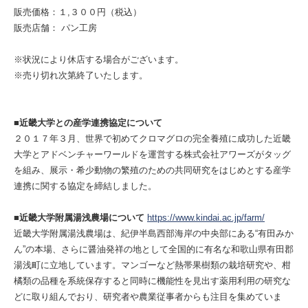
販売価格：１,３００円（税込）
販売店舗： パン工房
※状況により休店する場合がございます。
※売り切れ次第終了いたします。
■近畿大学との産学連携協定について
２０１７年３月、世界で初めてクロマグロの完全養殖に成功した近畿
大学とアドベンチャーワールドを運営する株式会社アワーズがタッグ
を組み、展示・希少動物の繁殖のための共同研究をはじめとする産学
連携に関する協定を締結しました。
■近畿大学附属湯浅農場について
https://www.kindai.ac.jp/farm/
近畿大学附属湯浅農場は、紀伊半島西部海岸の中央部にある“有田みか
ん”の本場、さらに醤油発祥の地として全国的に有名な和歌山県有田郡
湯浅町に立地しています。マンゴーなど熱帯果樹類の栽培研究や、柑
橘類の品種を系統保存すると同時に機能性を見出す薬用利用の研究な
どに取り組んでおり、研究者や農業従事者からも注目を集めていま