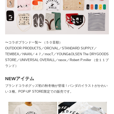
〜コラボブランド⼀覧〜 （５０⾳順）
OUTDOOR PRODUCTS／ORCIVAL／STANDARD SUPPLY／
TEMBEA／HAAN／４７／mocT／YOUNG&OLSEN The DRYGOODS
STORE／UNIVERSAL OVERALL／rasox／Robert P.miller （全１１ブ
ランド）
NEWアイテム
ブランドコラボグッズ初の秋冬物が登場！パンダのイラストがかわい
い３種。POP-UP STORE限定での販売です。