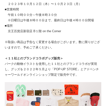
２０２３年１０⽉１２⽇（木）〜１０月２３⽇（月）
■営業時間
午前１０時００分～午後８時３０分
※日曜日は午後８時００分まで、最終日は午後４時００分閉場
■場所
京王百貨店新宿店 B１階 on the Corner
※取扱い商品は予告なく変更する場合がございます。数に限りがござ
いますので、予めご了承ください。
＜１１社とのブランドコラボグッズ販売＞
パークの動物イラストを使⽤した１１社とのブランドコラボが実現
し、グッズを２０２２年５⽉より「POP-UP STORE」とアドベンチ
ャーワールドオンラインショップ限定で販売中です。