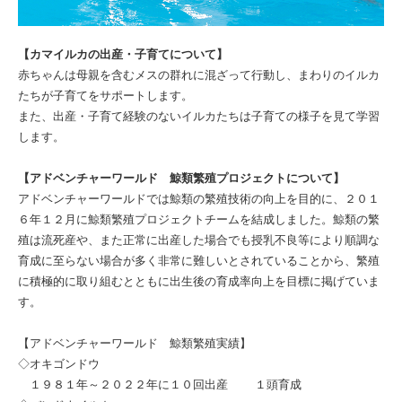
【カマイルカの出産・子育てについて】
赤ちゃんは母親を含むメスの群れに混ざって行動し、まわりのイルカ
たちが子育てをサポートします。
また、出産・子育て経験のないイルカたちは子育ての様子を見て学習
します。
【アドベンチャーワールド 鯨類繁殖プロジェクトについて】
アドベンチャーワールドでは鯨類の繁殖技術の向上を目的に、２０１
６年１２月に鯨類繁殖プロジェクトチームを結成しました。鯨類の繁
殖は流死産や、また正常に出産した場合でも授乳不良等により順調な
育成に至らない場合が多く非常に難しいとされていることから、繁殖
に積極的に取り組むとともに出生後の育成率向上を目標に掲げていま
す。
【アドベンチャーワールド 鯨類繁殖実績】
◇オキゴンドウ
１９８１年～２０２２年に１０回出産 １頭育成