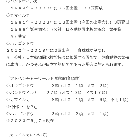
◇バンドウイルカ
１９８４年～２０２２年に６５回出産 ２０頭育成
◇カマイルカ
１９８１年～２０２３年に１３回出産（今回の出産含む）３頭育成
１９８８年誕生個体：（公社）日本動物園水族館協会 繁殖賞
（※）受賞
◇ハナゴンドウ
２０１２年～２０１９年に６回出産 育成成功例なし
※（公社）日本動物園水族館協会に加盟する園館で、飼育動物の繁殖
に成功し、かつそれが日本で初めてであった場合に与えられます。
【アドベンチャーワールド 鯨類飼育頭数】
◇オキゴンドウ ３頭（オス １頭、メス ２頭）
◇バンドウイルカ ２７頭（オス１０頭、メス１７頭）
◇カマイルカ ８頭（オス １頭、メス ６頭、不明１頭）
※今回出生を含む
◇ハナゴンドウ ３頭（オス ２頭、メス １頭）
※２０２３年６月７日現在
【カマイルカについて】