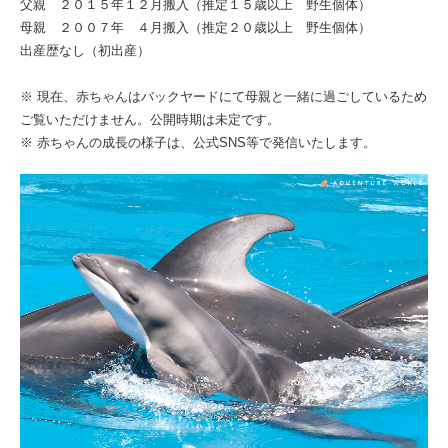
父親 ２０１５年１２月搬入（推定１５歳以上 野生個体）
母親 ２００７年 ４月搬入（推定２０歳以上 野生個体）
出産歴なし（初出産）
※ 現在、⾚ちゃんはバックヤードにて⺟親と⼀緒に過ごしているため
ご覧いただけません。公開時期は未定です。
※ 赤ちゃんの成⻑の様⼦は、公式SNS等で発信いたします。