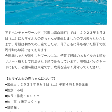
アドベンチャーワールド（和歌山県白浜町）では、２０２３年６月３
日（土）にカマイルカの赤ちゃんが誕生しましたのでお知らせいたし
ます。母親は初めての出産でしたが、母子ともに落ち着いた様子で授
乳行動も確認できております。
今回赤ちゃんが誕生したプールには、子育て経験のあるイルカ１頭を
サポート役として同居させ３頭で暮らしています。現在はバックヤー
ドにおり、公開時期は未定です。成長を温かく見守ってください。
【カマイルカの赤ちゃんについて】
■出生日：２０２３年６月３日（土）午前４時１６分誕生
■性別：不明
■体長：推定１００ｃｍ
■体 重 ：推定１０ｋｇ
■親情報：