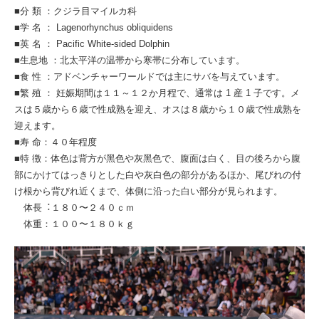
■分 類 ：クジラ目マイルカ科
■学 名 ： Lagenorhynchus obliquidens
■英 名 ： Pacific White-sided Dolphin
■生息地 ：北太平洋の温帯から寒帯に分布しています。
■食 性 ：アドベンチャーワールドでは主にサバを与えています。
■繁 殖 ： 妊娠期間は１１～１２か月程で、通常は 1 産 1 子です。メ
スは５歳から６歳で性成熟を迎え、オスは８歳から１０歳で性成熟を
迎えます。
■寿 命：４０年程度
■特 徴：体⾊は背⽅が⿊⾊や灰⿊⾊で、腹⾯は⽩く、⽬の後ろから腹
部にかけてはっきりとした⽩や灰⽩⾊の部分があるほか、尾びれの付
け根から背びれ近くまで、体側に沿った⽩い部分が⾒られます。
体⻑︓１８０〜２４０ｃｍ
体重：１００〜１８０ｋｇ