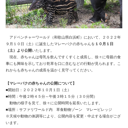
アドベンチャーワールド（和歌山県白浜町）において、２０２２年
９月１０日（土）に誕生したマレーバクの赤ちゃんを
１０月１日
（土）より公開
いたします。
現在、赤ちゃんは母乳を飲んですくすくと成長し、徐々に母親の食
事にも興味を示しており乾草を口に含むなどの行動が見られます。こ
れからも赤ちゃんの成長を温かく見守ってください。
【マレーバクの赤ちゃんの公開について】
■開始日：２０２２年１０月１日（土）
■時間：午後２時４５分～午後３時１５分（３０分間）
動物の様子を見て、徐々に公開時間を延長いたします。
■場所：サファリワールド内 草食動物ゾーン マレービレッジ
※天候や動物の体調等により、公開内容を変更・中止する場合がござ
います。