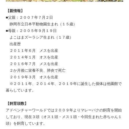
【親情報】
■父親：２００７年７月２日
静岡市立日本平動物園生まれ（１５歳）
■母親：２００５年９月１９日
よこはまズーラシア生まれ（１７歳）
出産歴
２０１１年６月 メスを出産
２０１４年１月 オスを出産
２０１６年７月 メスを出産
２か月後に栄養不良、肺炎で死亡
２０１９年３月 オスを出産
※２０１１年、２０１４年、２０１９年に誕生した個体は他園館で
暮らしています。
【飼育頭数】
アドベンチャーワールドでは２００９年よりマレーバクの飼育を開始
しており、現在３頭（オス１頭・メス１頭・今回⽣まれた⾚ちゃん１
頭）を飼育しています。