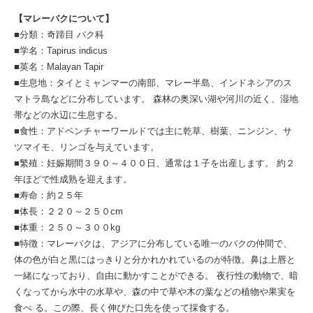
【マレーバクについて】
■分類：奇蹄目 バク科
■学名：Tapirus indicus
■英名：Malayan Tapir
■生息地：タイとミャンマーの南部、マレー半島、インドネシアのス
マトラ島などに分布しています。 森林の奥深い湖や河川の近く、湿地
帯などの水辺に生息する。
■食性：アドベンチャーワールドでは主に乾草、樹葉、ニンジン、サ
ツマイモ、リンゴを与えています。
■繁殖：妊娠期間３９０～４００日、通常は１子を出産します。 約２
年ほどで性成熟を迎えます。
■寿命：約２５年
■体長：２２０～２５０cm
■体重：２５０～３００kg
■特徴：マレーバクは、アジアに分布している唯一のバクの仲間で、
体の色が白と黒にはっきりと分かれかれているのが特徴。鼻は上唇と
一緒になっており、自由に動かすことができる。 夜行性の動物で、暗
くなってから水中の水草や、森の中で草や木の葉などの植物や果実を
食べ る。この際、長く伸びた口先を使って採食する。