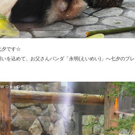
七夕です☆
願いを込めて、お父さんパンダ「永明(えいめい)」へ七夕のプ