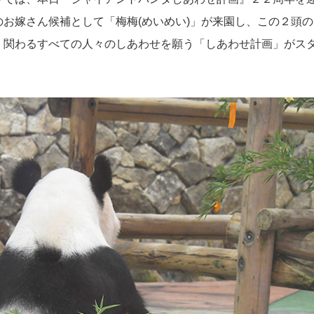
のお嫁さん候補として「梅梅(めいめい)」が来園し、この２頭
、関わるすべての人々のしあわせを願う「しあわせ計画」がス