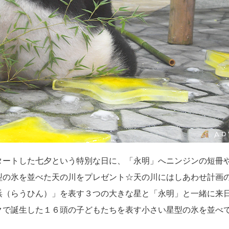
タートした七夕という特別な日に、「永明」へニンジンの短冊
型の氷を並べた天の川をプレゼント☆天の川にはしあわせ計画
浜（らうひん）」を表す３つの大きな星と「永明」と一緒に来
クで誕生した１６頭の子どもたちを表す小さい星型の氷を並べ