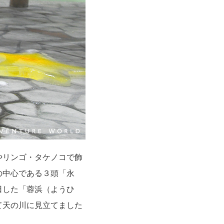
やリンゴ・タケノコで飾
の中心である３頭「永
日した「蓉浜（ようひ
て天の川に見立てました