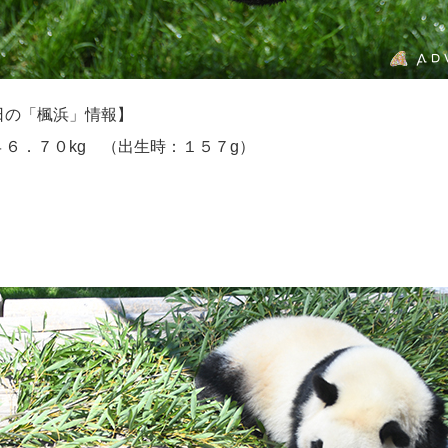
日の「楓浜」情報】
６．７０kg （出生時：１５７g）