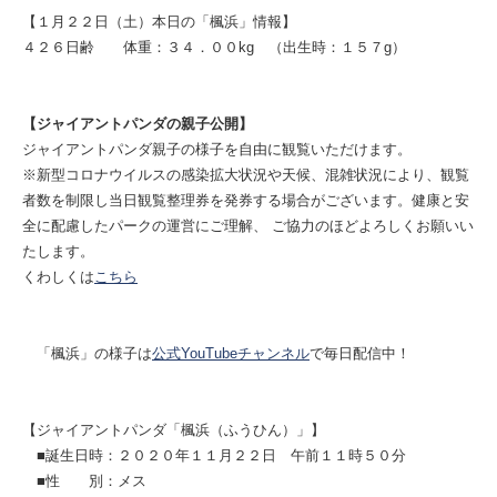
【１月２２日（土）本日の「楓浜」情報】
４２６日齢 体重：３４．００kg （出生時：１５７g）
【ジャイアントパンダの親子公開】
ジャイアントパンダ親子の様子を自由に観覧いただけます。
※新型コロナウイルスの感染拡大状況や天候、混雑状況により、観覧
者数を制限し当日観覧整理券を発券する場合がございます。健康と安
全に配慮したパークの運営にご理解、 ご協力のほどよろしくお願いい
たします。
くわしくは
こちら
「楓浜」の様子は
公式YouTubeチャンネル
で毎日配信中！
【ジャイアントパンダ「楓浜（ふうひん）」】
■誕生日時：２０２０年１１月２２日 午前１１時５０分
■性 別：メス