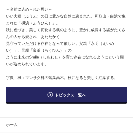
～名前に込められた思い～
いい夫婦（ふうふ）の日に豊かな自然に恵まれた、和歌山・白浜で生
まれた「楓浜（ふうひん）」。
秋に色づき、美しく変化する楓のように、豊かに成長する姿がたくさ
んの人から愛され、あたたかく
見守っていただける存在となって欲しい。父親「永明（えいめ
い）」、母親「良浜（らうひん）」の
ように未来のSmile（しあわせ）を育む存在になれるようにという願
いが込められています。
字義 楓：マンサク科の落葉高木。秋になると美しく紅葉する。
トピックス一覧へ
ホーム