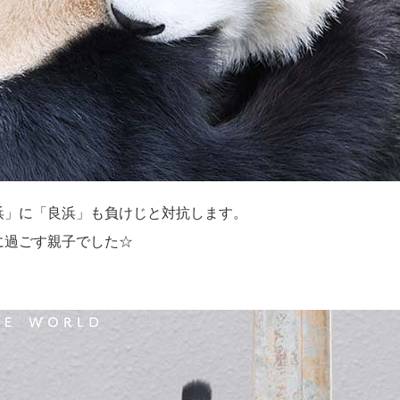
浜」に「良浜」も負けじと対抗します。
に過ごす親子でした☆