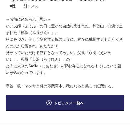
■性 別：メス
～名前に込められた思い～
いい夫婦（ふうふ）の日に豊かな自然に恵まれた、和歌山・白浜で生
まれた「楓浜（ふうひん）」。
秋に色づき、美しく変化する楓のように、豊かに成長する姿がたくさ
んの人から愛され、あたたかく
見守っていただける存在となって欲しい。父親「永明（えいめ
い）」、母親「良浜（らうひん）」の
ように未来のSmile（しあわせ）を育む存在になれるようにという願
いが込められています。
字義 楓：マンサク科の落葉高木。秋になると美しく紅葉する。
トピックス一覧へ