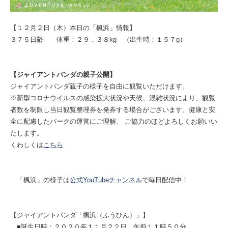
【１２月２日（木）本日の「楓浜」情報】
３７５日齢 体重：２９．３８kg （出生時：１５７g）
【ジャイアントパンダの親子公開】
ジャイアントパンダ親子の様子を自由に観覧いただけます。
※新型コロナウイルスの感染拡大状況や天候、混雑状況により、観覧
者数を制限し当日観覧整理券を発券する場合がございます。健康と安
全に配慮したパークの運営にご理解、 ご協力のほどよろしくお願いい
たします。
くわしくは
こちら
「楓浜」の様子は
公式YouTubeチャンネル
で毎日配信中！
【ジャイアントパンダ「楓浜（ふうひん）」】
■誕生日時：２０２０年１１月２２日 午前１１時５０分